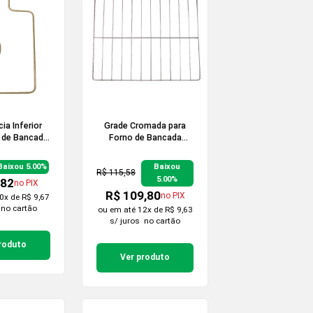
ia Inferior
Grade Cromada para
 de Bancada
Forno de Bancada
ros 220v
Smart 60s
Baixou 5.00%
Baixou
R$ 115,58
5.00%
,82
no PIX
R$ 109,80
no PIX
0x de R$ 9,67
no cartão
ou em
até 12x de R$ 9,63
s/ juros
no cartão
roduto
Ver produto