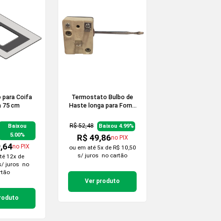
 para Coifa
Termostato Bulbo de
a 75 cm
Haste longa para Forno
Elétrico - 300°C
R$ 52,48
Baixou
Baixou 4.99%
5.00%
R$ 49,86
no PIX
,64
no PIX
ou em
até 5x de R$ 10,50
s/ juros
no cartão
té 12x de
s/ juros
no
rtão
Ver produto
roduto