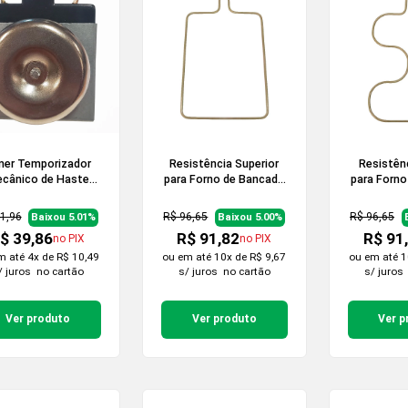
mer Temporizador
Resistência Superior
Resistênc
cânico de Haste
para Forno de Bancada
para Forno
onga para Forno
60 Litros 220v
60 Lit
trico  120 Minutos
1,96
R$ 96,65
R$ 96,65
Baixou 5.01%
Baixou 5.00%
$ 39,86
R$ 91,82
R$ 91
no PIX
no PIX
em
até 4x de R$ 10,49
ou em
até 10x de R$ 9,67
ou em
até 1
/ juros
no cartão
s/ juros
no cartão
s/ juros
Ver produto
Ver produto
Ver p