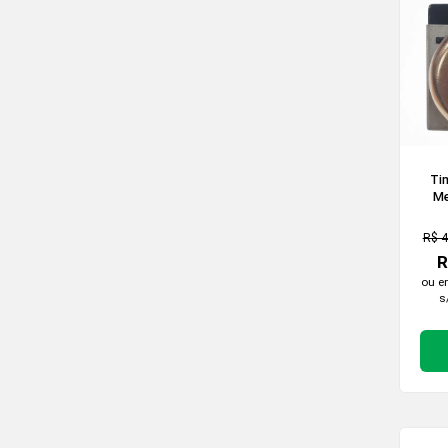
Ti
Me
L
Elé
R$ 4
R
ou 
s