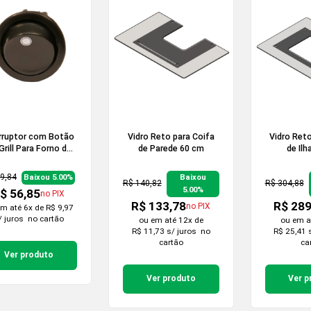
erruptor com Botão
Vidro Reto para Coifa
Vidro Reto
Grill Para Forno de
de Parede 60 cm
de Ilh
ncada Smart 60s
9,84
Baixou 5.00%
Baixou
R$ 140,82
R$ 304,88
5.00%
$ 56,85
no PIX
R$ 133,78
R$ 289
no PIX
em
até 6x de R$ 9,97
/ juros
no cartão
ou em
até 12x de
ou em
a
R$ 11,73 s/ juros
no
R$ 25,41 
cartão
ca
Ver produto
Ver produto
Ver p