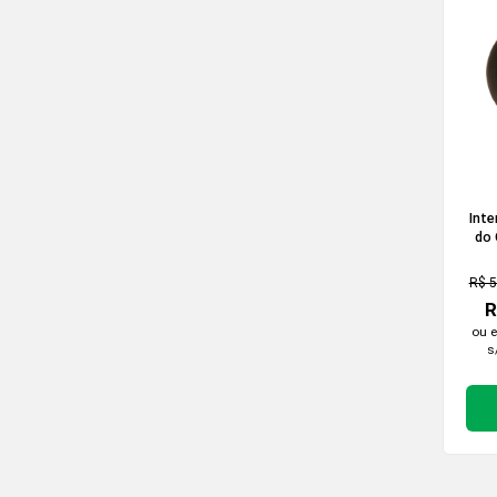
Int
do 
Ba
R$ 5
R
ou 
s