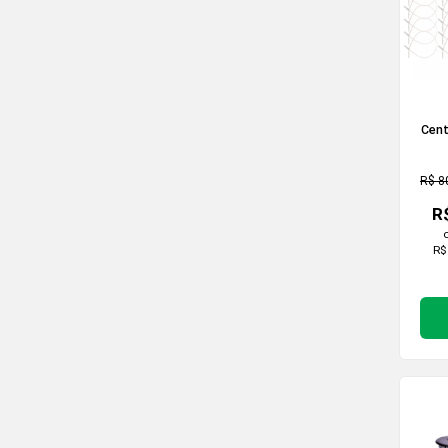
Cent
p
R$ 8
R
R$