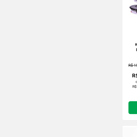
Qu
p
R$ 1
R
R$