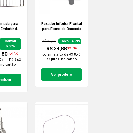
omada para
Puxador Inferior Frontal
 Embutir de
para Forno de Bancada
Litros
R$ 26,19
Baixou
Baixou 4.99%
5.00%
R$ 24,88
no PIX
,80
no PIX
ou em
até 3x de R$ 8,73
s/ juros
no cartão
2x de R$ 9,63
no cartão
Ver produto
roduto