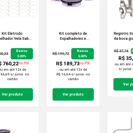
Kit Eletrodo
Kit completo de
Registro S
elhador Vela Sabaf
Espalhadores e
da boca gra
ara Cooktop - 50
Queimadores Sabaf
para 
peças
para Cooktop de 5
R$ 37,76
Baixou
Baixou
Bocas
00,23
R$ 199,72
5.00%
5.00%
R$ 35
$ 760,22
R$ 189,73
no PIX
no PIX
ou em
até 
s/ juros
ou em
até 12x de
ou em
até 12x de
 66,69 s/ juros
no
R$ 16,64 s/ juros
no
cartão
cartão
Ver p
Ver produto
Ver produto