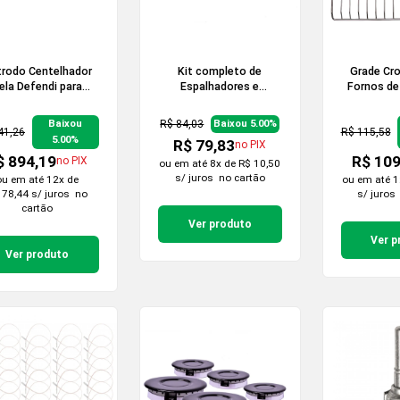
trodo Centelhador
Kit completo de
Grade Cr
ela Defendi para
Espalhadores e
Fornos de
Cooktop 1 unidade
Queimadores Sabaf
57 
para Cooktop de 2
R$ 84,03
Baixou
Baixou 5.00%
Bocas
41,26
R$ 115,58
5.00%
R$ 79,83
no PIX
$ 894,19
R$ 109
no PIX
ou em
até 8x de R$ 10,50
s/ juros
no cartão
ou em
até 12x de
ou em
até 1
 78,44 s/ juros
no
s/ juros
cartão
Ver produto
Ver p
Ver produto