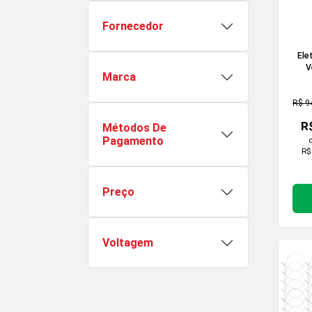
Fornecedor
Ele
V
Marca
R$ 9
R
Métodos De
Pagamento
R$
Preço
Voltagem