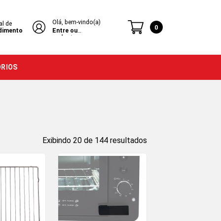
Olá, bem-vindo(a)
al de
0
dimento
Entre ou
cadastre-se
ÓRIOS
Exibindo 20 de 144 resultados