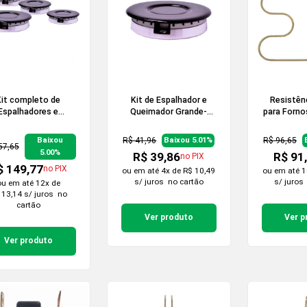
Kit completo de
Kit de Espalhador e
Resistênc
Espalhadores e
Queimador Grande-
para Forno
eimadores Sabaf
Rápido Sabaf para
2
ara Cooktop de 4
Cooktop  1 conjunto
R$ 41,96
R$ 96,65
Baixou
Baixou 5.01%
Bocas
57,65
5.00%
R$ 39,86
R$ 91
no PIX
$ 149,77
no PIX
ou em
até 4x de R$ 10,49
ou em
até 1
s/ juros
no cartão
s/ juros
ou em
até 12x de
 13,14 s/ juros
no
cartão
Ver produto
Ver p
Ver produto