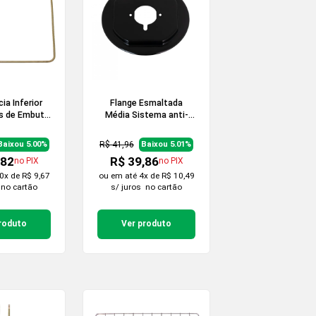
ia Inferior
Flange Esmaltada
s de Embutir
Média Sistema anti-
20v
rotação para Cooktop
R$ 41,96
Baixou 5.00%
Baixou 5.01%
,82
R$ 39,86
no PIX
no PIX
0x de R$ 9,67
ou em
até 4x de R$ 10,49
no cartão
s/ juros
no cartão
roduto
Ver produto