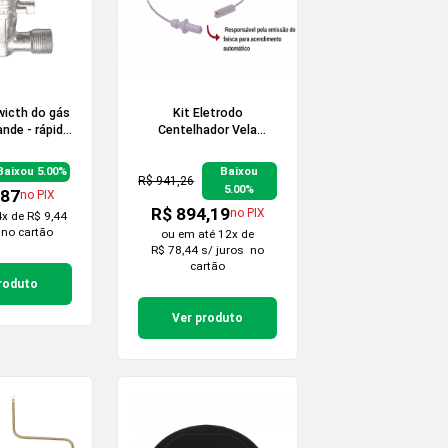
wicth do gás
Kit Eletrodo
nde - rápida
Centelhador Vela
Cooktop
Defendi 50 peças
Baixou 5.00%
Baixou
R$ 941,26
5.00%
,87
no PIX
R$ 894,19
no PIX
4x de R$ 9,44
no cartão
ou em
até 12x de
R$ 78,44 s/ juros
no
cartão
roduto
Ver produto