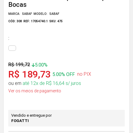
Bocas
MARCA: SABAF
MODELO: SABAF
CÓD: 308
REF: 17054740.1
SKU: 475
:
R$ 199,72
5.00%
R$ 189,73
no PIX
5.00% OFF
ou em
até 12x de R$ 16,64 s/ juros
Ver os meios de pagamento
Vendido e entregue por
FOGATTI