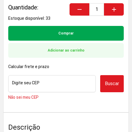
Quantidade:
remove
add
Estoque disponível: 33
Comprar
Adicionar ao carrinho
Calcular frete e prazo
Digite seu CEP
Buscar
Não sei meu CEP
Descrição