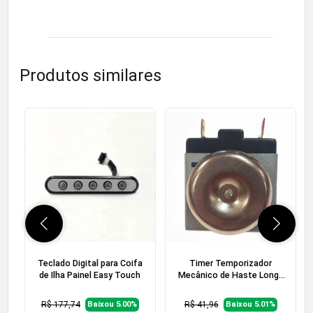
Produtos similares
Teclado Digital para Coifa
Timer Temporizador
de Ilha Painel Easy Touch
Mecânico de Haste Longa
para Forno Elétrico  120
Minutos
R$ 177,74
R$ 41,96
Baixou 5.00%
Baixou 5.01%