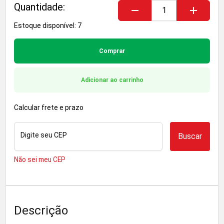
Quantidade:
remove
add
Estoque disponível: 7
Comprar
Adicionar ao carrinho
Calcular frete e prazo
Digite seu CEP
Buscar
Não sei meu CEP
Descrição