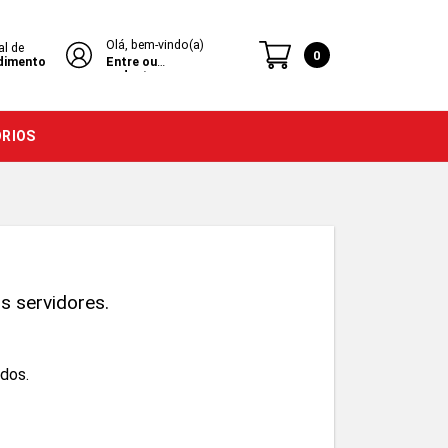
Olá, bem-vindo(a)
al de
0
dimento
Entre ou
cadastre-se
ÓRIOS
 servidores.
ados.