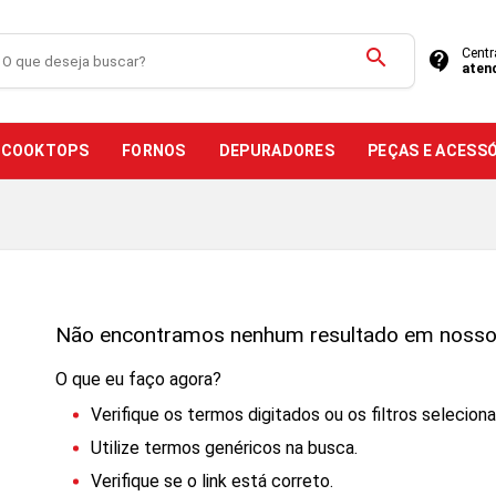
search
Centr
contact_support
aten
COOKTOPS
FORNOS
DEPURADORES
PEÇAS E ACESS
Não encontramos nenhum resultado em nossos
O que eu faço agora?
Verifique os termos digitados ou os filtros selecion
Utilize termos genéricos na busca.
Verifique se o link está correto.