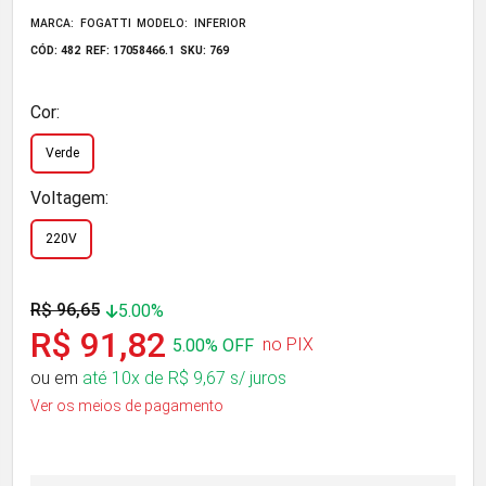
MARCA: FOGATTI
MODELO: INFERIOR
CÓD: 482
REF: 17058466.1
SKU: 769
Cor:
Verde
Voltagem:
220V
R$ 96,65
5.00%
R$ 91,82
no PIX
5.00% OFF
ou em
até 10x de R$ 9,67 s/ juros
Ver os meios de pagamento