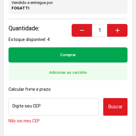
Vendido e entregue por
FOGATTI
Quantidade:
remove
add
Estoque disponível: 4
Comprar
Adicionar ao carrinho
Calcular frete e prazo
Digite seu CEP
Buscar
Não sei meu CEP