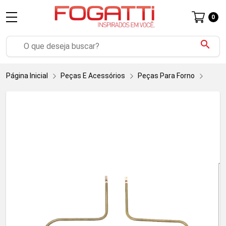
0
search
Página Inicial
Peças E Acessórios
Peças Para Forno
Para