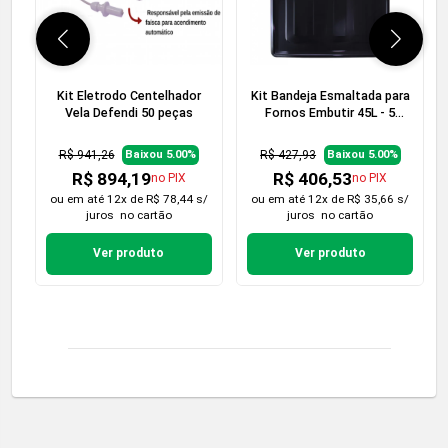
Kit Eletrodo Centelhador
Kit Bandeja Esmaltada para
Vela Defendi 50 peças
Fornos Embutir 45L - 5
peças
R$ 941,26
R$ 427,93
Baixou 5.00%
Baixou 5.00%
R$ 894,19
R$ 406,53
no PIX
no PIX
ou em
até 12x de R$ 78,44 s/
ou em
até 12x de R$ 35,66 s/
juros
no cartão
juros
no cartão
Ver produto
Ver produto