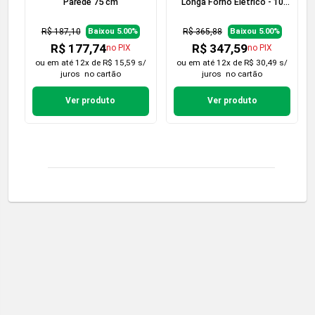
Parede 75 cm
Longa Forno Elétrico - 10
peças
R$ 187,10
R$ 365,88
Baixou 5.00%
Baixou 5.00%
R$ 177,74
R$ 347,59
no PIX
no PIX
ou em
até 12x de R$ 15,59 s/
ou em
até 12x de R$ 30,49 s/
juros
no cartão
juros
no cartão
Ver produto
Ver produto