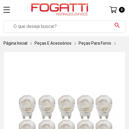
0
search
Página Inicial
Peças E Acessórios
Peças Para Forno
Para