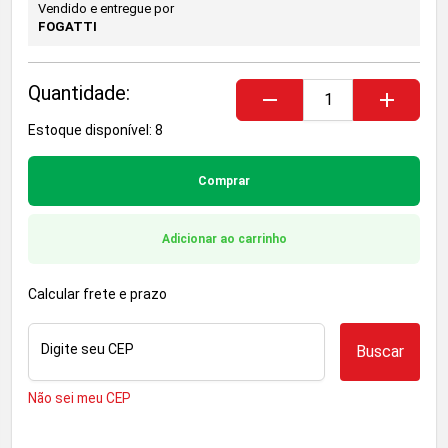
Vendido e entregue por
FOGATTI
Quantidade:
remove
add
Estoque disponível: 8
Comprar
Adicionar ao carrinho
Calcular frete e prazo
Digite seu CEP
Buscar
Não sei meu CEP