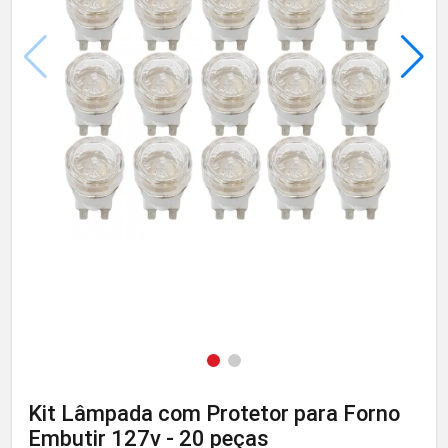
Kit Lâmpada com Protetor para Forno
Embutir 127v - 20 peças