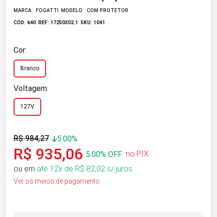
MARCA: FOGATTI
MODELO: COM PROTETOR
CÓD: 640
REF: 17250302.1
SKU: 1041
Cor:
Branco
Voltagem:
127V
R$ 984,27
5.00%
R$ 935,06
no PIX
5.00% OFF
ou em
até 12x de R$ 82,02 s/ juros
Ver os meios de pagamento