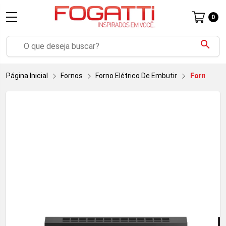
0
search
Página Inicial
Fornos
Forno Elétrico De Embutir
Forno E50