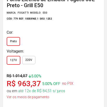
Preto - Grill E50
MARCA: FOGATTI
MODELO: E50
CÓD: 779
REF: 10058965.1
SKU: 1252
Cor:
Preto
Voltagem:
220V
127V
R$ 1.014,07
5.00%
R$ 963,37
no PIX
5.00% OFF
ou em
até 12x de R$ 84,51 s/ juros
Ver os meios de pagamento