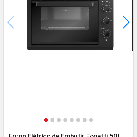
Forno Elétrico de Embutir Fogatti 50L