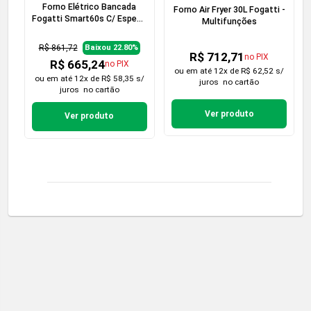
Forno Elétrico Bancada
Forno Air Fryer 30L Fogatti -
Fogatti Smart60s C/ Espeto
Multifunções
Giratório
R$ 861,72
Baixou 22.80%
R$ 712,71
no PIX
R$ 665,24
no PIX
ou em
até 12x de R$ 62,52 s/
ou em
até 12x de R$ 58,35 s/
juros
no cartão
juros
no cartão
Ver produto
Ver produto