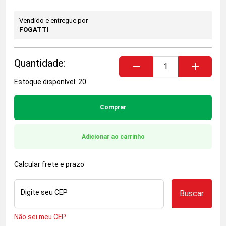
Vendido e entregue por
FOGATTI
Quantidade:
remove
add
Estoque disponível: 20
Comprar
Adicionar ao carrinho
Calcular frete e prazo
Digite seu CEP
Buscar
Não sei meu CEP