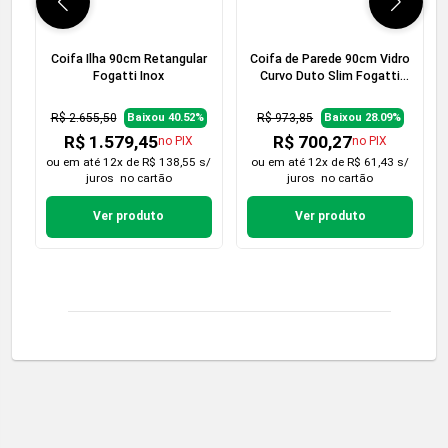
Coifa Ilha 90cm Retangular
Coifa de Parede 90cm Vidro
Fogatti Inox
Curvo Duto Slim Fogatti
Inox
R$ 2.655,50
R$ 973,85
Baixou 40.52%
Baixou 28.09%
R$ 1.579,45
R$ 700,27
no PIX
no PIX
ou em
até 12x de R$ 138,55 s/
ou em
até 12x de R$ 61,43 s/
juros
no cartão
juros
no cartão
Ver produto
Ver produto