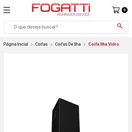
0
search
Página Inicial
Coifas
Coifas De Ilha
Coifa Ilha Vidro Reto