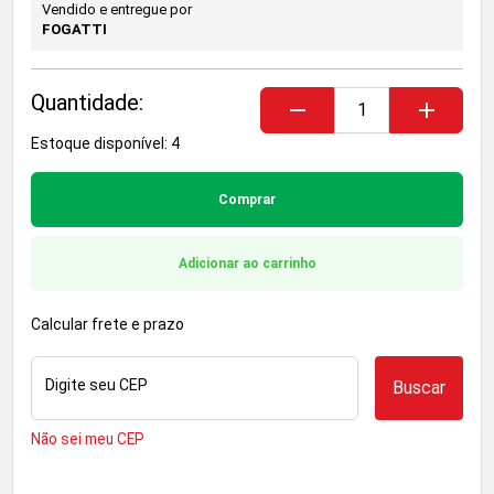
Vendido e entregue por
FOGATTI
Quantidade:
remove
add
Estoque disponível: 4
Comprar
Adicionar ao carrinho
Calcular frete e prazo
Digite seu CEP
Buscar
Não sei meu CEP